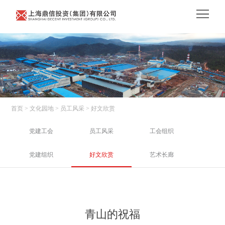
首页
> 文化园地
> 员工风采
> 好文欣赏
党建工会
员工风采
工会组织
党建组织
好文欣赏
艺术长廊
青山的祝福