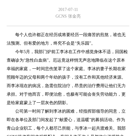
2017-07-11
GCNS 张金亮
每个人也许都正在经历或将要经历一段痛苦的煎熬，谁也无
法预测。但有爱的地方，终究不会是“失乐园”。
今年5月，我部门炉前工李冰在工作中感觉身体不适，回国检
查确诊为“急性白血病”。厄运竟这样悄无声息地降临在这个原本
幸福的家庭，一时间悲伤笼罩了这个家庭。李冰的妻子长期在家
照顾年迈的父母和两个年幼的孩子，没有工作和其他经济来源。
而李冰现在的病况，急需住院治疗，昂贵的治疗费用让他们无力
承担。对于他而言，即便治愈，也极有可能会丧失劳动能力，更
是给家庭蒙上了一层灰色的阴影。
公司第一时间了解到李冰的困难，经指挥部领导的同意，立
即在各单位及部门间发起了“献爱心，送温暖”的募捐活动。作为
青山企业职工，每个人都尽己所能，与李冰一起共渡难关。我部