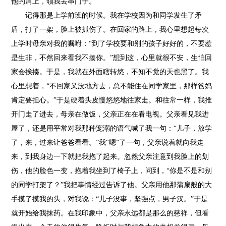
他的肩上，领我去串门子。
记得那是上学前班的时候。我在学校因为和同学发生了矛
盾，打了一架，脸上被抓伤了。在回家的路上，我心里想起每次
上学时母亲对我的嘱咐：“到了学校要和别的孩子好好的，不要惹
是生非，不然回来看我不揍你。”想到这，心里就很不安，生怕回
家会挨揍。于是，我就在外面瞎转悠，不知不觉的天也黑了。我
心里想着，“不回家又没地方去，总不能住在同学家里，那样爸妈
肯定要担心。”于是硬着头皮慢悠悠地往家走。和往常一样，我推
开门走了进去，母亲在做饭，父亲正在在看电视。父亲看见我进
屋了，还是用平常对我那种宠溺的语气喊了我一句：“儿子，放学
了，来，过来让爸爸看看。”我“嗯”了一句，父亲说着就向我走
来，到我身边一下就把我抱了起来。忽然父亲注意到我脸上的划
伤，他的脸色一变，抱着我坐到了椅子上，问到，“你是不是和别
的同学打架了？”我把事情经过告诉了他。父亲用他那蒲扇般的大
手摸了摸我的头，对我说：“儿子没事，坚强点，男子汉。”于是
就开始给我抹药。在我印象中，父亲永远都是那么的慈祥，但看